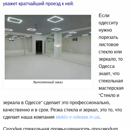
укажет кратчайший проезд к ней.
Если
одесситу
нужно
порезать
листовое
стекло или
зеркало, то
Одесса
знает, что
стекольная
Выполненный заказ
мастерская
“Стекло и
зеркала в Одессе” сделает это профессионально,
качественно и в срок. Резка стекла и зеркал, это то, что
сделает наша компания
steklo-v-odesse.in.ua
.
Сегодня стекольная промышленность производит